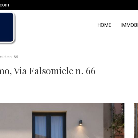
.com
HOME
IMMOB
miele n. 66
mo, Via Falsomiele n. 66