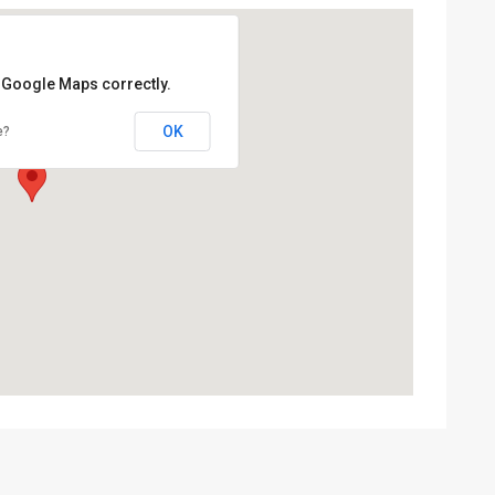
d Google Maps correctly.
OK
e?