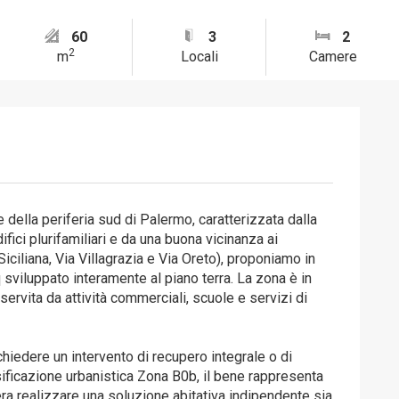
60
3
2
2
m
Locali
Camere
 della periferia sud di Palermo, caratterizzata dalla
ifici plurifamiliari e da una buona vicinanza ai
iciliana, Via Villagrazia e Via Oreto), proponiamo in
sviluppato interamente al piano terra. La zona è in
servita da attività commerciali, scuole e servizi di
chiedere un intervento di recupero integrale o di
sificazione urbanistica Zona B0b, il bene rappresenta
era realizzare una soluzione abitativa indipendente sia