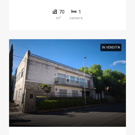
70
1
2
m
camere
IN VENDITA