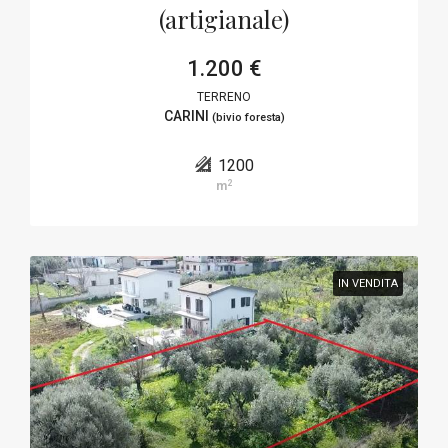
(artigianale)
1.200 €
TERRENO
CARINI
(bivio foresta)
1200
2
m
IN VENDITA