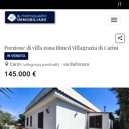
IT
Toggle
navigati
Porzione di villa zona Rimed Villagrazia di Carini
IN VENDITA
Carini
- via Baltimora
(villagrazia ponticelli)
145.000 €