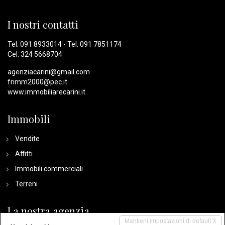
I nostri contatti
Tel.
091 8933014
- Tel.
091 7851174
Cel.
324 5668704
agenziacarini@gmail.com
frimm2000@pec.it
www.immobiliarecarini.it
Immobili
Vendite
Affitti
Immobili commerciali
Terreni
La nostra agenzia
Mantieni impostazioni di default X