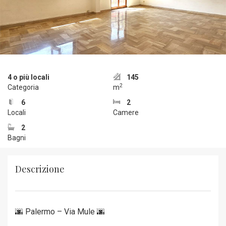
4 o più locali
145
2
Categoria
m
6
2
Locali
Camere
2
Bagni
Descrizione
🌆 Palermo – Via Mule 🌆