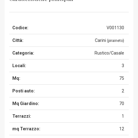
Codice:
V001130
Città:
Carini
(piraineto)
Categoria:
Rustico/Casale
Locali:
3
Mq:
75
Posti auto:
2
Mq Giardino:
70
Terrazzi:
1
mq Terrazzo:
12