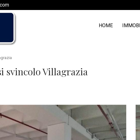
.com
HOME
IMMOB
agrazia
 svincolo Villagrazia