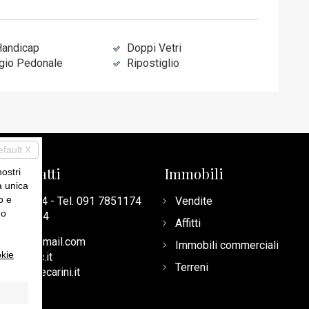
Handicap
Doppi Vetri
gio Pedonale
Ripostiglio
efault X
ri contatti
Immobili
nostri
a unica
o e
1 8933014
- Tel.
091 7851174
Vendite
uo
4 5668704
Affitti
acarini@gmail.com
Immobili commerciali
kie
000@pec.it
Terreni
obiliarecarini.it