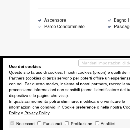
Ascensore
Bagno 
Parco Condominiale
Passag
Mantieni impostazioni di d
Uso dei cookies
Immobiliare Carini
I nost
Questo sito fa uso di cookies. I nostri cookies (propri) e quelli dei 
Partners (cookies di terzi) servono per poterti offrire un'esperienz
con noi. Per questo motivo, insieme ai nostri partners, raccogliam
Via Nazionale, 28
Tel.
09
processiamo informazioni non sensibili (come l'identificatore del t
90044 Carini PA
Cel.
32
dispositivo o le pagine che visiti).
In qualsiasi momento potrai eliminare, modificare o verificare le
agenzi
informazioni che condividi in
Cookie preference
o nella nostra
Coo
frimm2
Policy
e
Privacy Policy
.
www.imm
Necessari
Funzionali
Profilazione
Analitici